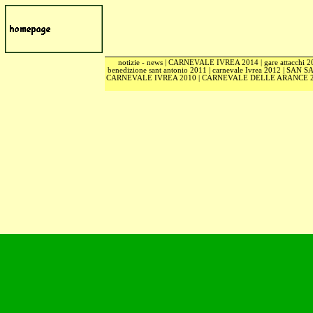
notizie - news
|
CARNEVALE IVREA 2014
|
gare attacchi 
benedizione sant antonio 2011
|
carnevale Ivrea 2012
|
SAN S
CARNEVALE IVREA 2010
|
CARNEVALE DELLE ARANCE 