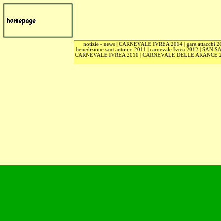
notizie - news
|
CARNEVALE IVREA 2014
|
gare attacchi 
benedizione sant antonio 2011
|
carnevale Ivrea 2012
|
SAN S
CARNEVALE IVREA 2010
|
CARNEVALE DELLE ARANCE 