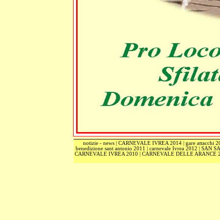
notizie - news
|
CARNEVALE IVREA 2014
|
gare attacchi 
benedizione sant antonio 2011
|
carnevale Ivrea 2012
|
SAN S
CARNEVALE IVREA 2010
|
CARNEVALE DELLE ARANCE 