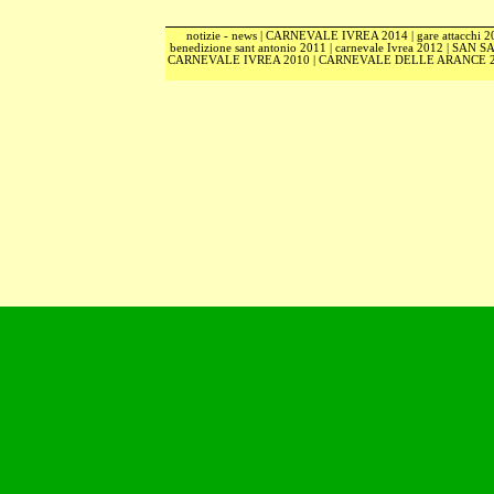
notizie - news
|
CARNEVALE IVREA 2014
|
gare attacchi 
benedizione sant antonio 2011
|
carnevale Ivrea 2012
|
SAN S
CARNEVALE IVREA 2010
|
CARNEVALE DELLE ARANCE 