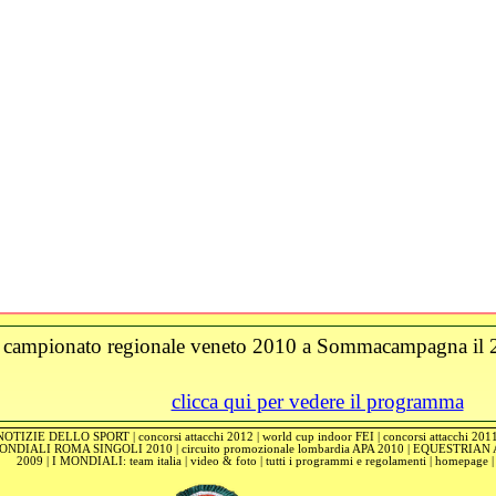
campionato regionale veneto 2010 a Sommacampagna il
clicca qui per vedere il programma
NOTIZIE DELLO SPORT
|
concorsi attacchi 2012
|
world cup indoor FEI
|
concorsi attacchi 201
ONDIALI ROMA SINGOLI 2010
|
circuito promozionale lombardia APA 2010
|
EQUESTRIAN 
2009
|
I MONDIALI: team italia
|
video & foto
|
tutti i programmi e regolamenti
|
homepage