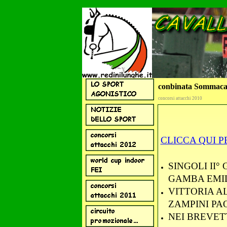
conbinata Sommaca
concorsi attacchi 2010
CLICCA QUI P
SINGOLI II
GAMBA EMI
VITTORIA AL
ZAMPINI PA
NEI BREVET