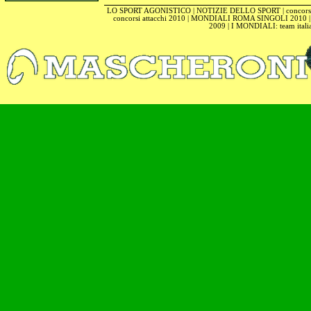
LO SPORT AGONISTICO
|
NOTIZIE DELLO SPORT
|
concors
concorsi attacchi 2010
|
MONDIALI ROMA SINGOLI 2010
2009
|
I MONDIALI: team itali